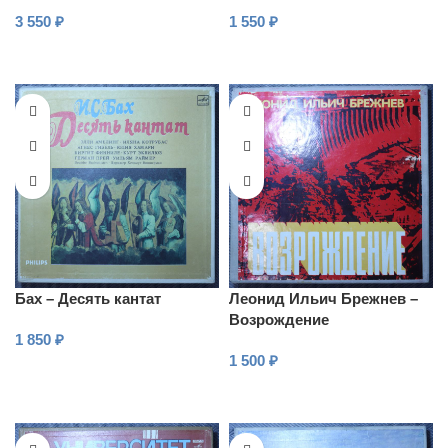
Комплект № 5
с оркестром
3 550
₽
1 550
₽
В КОРЗИНУ
В КОРЗИНУ
Бах – Десять кантат
Леонид Ильич Брежнев –
Возрождение
1 850
₽
1 500
₽
В КОРЗИНУ
В КОРЗИНУ