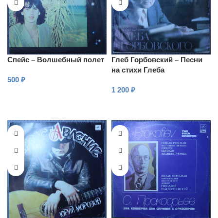
Спейс – Волшебный полет
Глеб Горбовский – Песни
на стихи Глеба
500
₽
Горбовского
1 200
₽
В КОРЗИНУ
В КОРЗИНУ