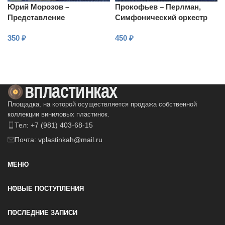
Юрий Морозов –
Прокофьев – Перлман,
Представление
Симфонический оркестр
Би-би-си, Рождественский
350
₽
450
₽
– Два скрипичных
концерта
В КОРЗИНУ
В КОРЗИНУ
Площадка, на которой осуществляется продажа собственной
коллекции виниловых пластинок.
Тел: +7 (981) 403-68-15
Почта: vplastinkah@mail.ru
МЕНЮ
НОВЫЕ ПОСТУПЛЕНИЯ
ПОСЛЕДНИЕ ЗАПИСИ