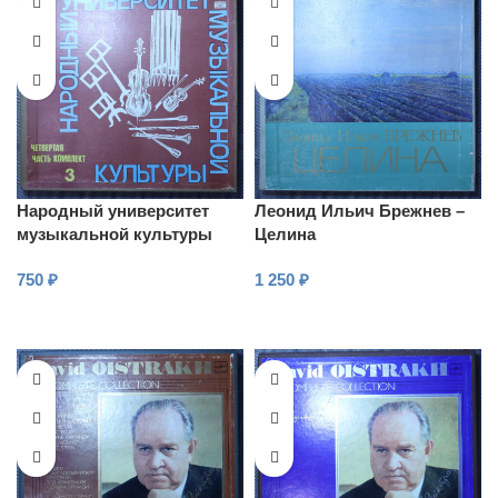
Народный университет
Леонид Ильич Брежнев –
музыкальной культуры
Целина
(Четвертая часть –
750
₽
1 250
₽
Комплект 3)
В КОРЗИНУ
В КОРЗИНУ