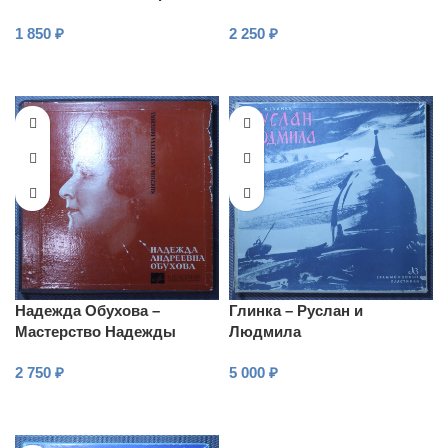
1 850
₽
2 250
₽
В КОРЗИНУ
В КОРЗИНУ
Надежда Обухова –
Глинка – Руслан и
Мастерство Надежды
Людмила
Андреевны Обуховой
2 750
₽
5 000
₽
В КОРЗИНУ
В КОРЗИНУ