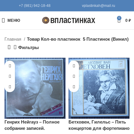
+7 (981) 942-18-48
vplastinkah@mail.ru
0
МЕНЮ
0
₽
Главная
Товар Кол-во пластинок
5 Пластинок (Винил)
Фильтры
Генрих Нейгауз – Полное
Бетховен, Гилельс – Пять
собрание записей.
концертов для фортепиано