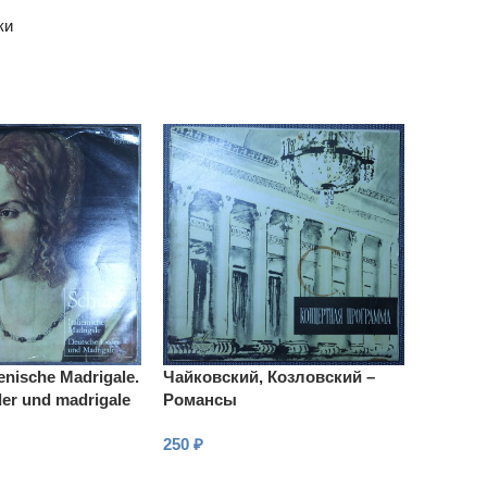
ки
ienische Madrigale.
Чайковский, Козловский –
der und madrigale
Романсы
250
₽
В КОРЗИНУ