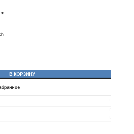
mym
ch
В КОРЗИНУ
збранное