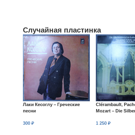
Случайная пластинка
Лаки Кесоглу – Греческие
Clérambault, Pach
песни
Mozart – Die Silb
der Kathedrale zu
300
₽
1 250
₽
В КОРЗИНУ
В КОРЗИНУ