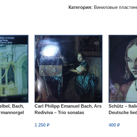
Категория:
Виниловые пластин
elbel, Bach,
Carl Philipp Emanuel Bach, Ars
Schütz – Ital
ermannorgel
Rediviva – Trio sonatas
Deutsche lie
 Dresden
1 250
₽
400
₽
В КОРЗИНУ
В КОРЗИНУ