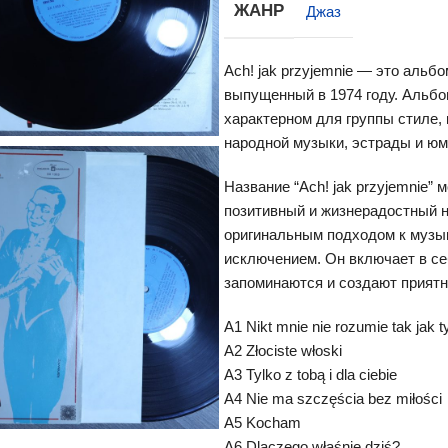
ЖАНР
Джаз
Ach! jak przyjemnie — это альб
выпущенный в 1974 году. Альбо
характерном для группы стиле,
народной музыки, эстрады и юм
Название “Ach! jak przyjemnie” 
позитивный и жизнерадостный н
оригинальным подходом к музы
исключением. Он включает в се
запоминаются и создают приятн
A1 Nikt mnie nie rozumie tak jak t
A2 Złociste włoski
A3 Tylko z tobą i dla ciebie
A4 Nie ma szczęścia bez miłości
A5 Kocham
A6 Dlaczego właśnie dziś?