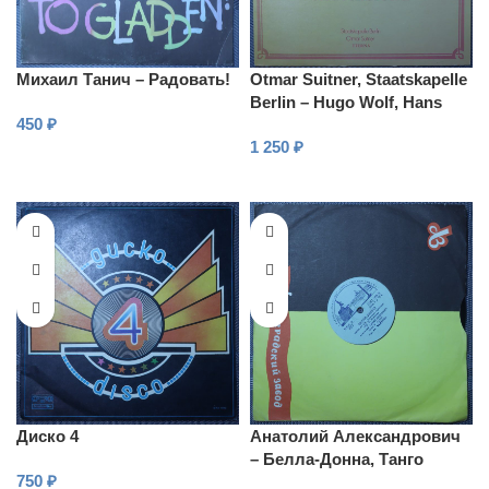
Михаил Танич – Радовать!
Otmar Suitner, Staatskapelle
Berlin – Hugo Wolf, Hans
450
₽
Pfitzner – Penthesilea /
1 250
₽
Musik zu Kleists “Kät
В КОРЗИНУ
В КОРЗИНУ
Диско 4
Анатолий Александрович
– Белла-Донна, Танго
750
₽
любимой