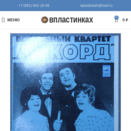
+7 (981) 942-18-48
vplastinkah@mail.ru
0
МЕНЮ
0
₽