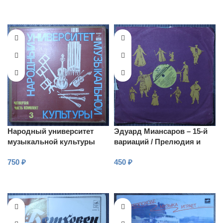
Народный университет
Эдуард Миансаров – 15-й
музыкальной культуры
вариаций / Прелюдия и
(Четвертая часть –
фуга / Сарказмы / Этюд №
750
₽
450
₽
Комплект 3)
2 / Этюд-картина
В КОРЗИНУ
В КОРЗИНУ