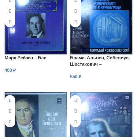
Марк Рейзен – Бас
Брамс, Альвен, Сибелиус,
Шостакович –
400
₽
Стокгольмский оркестр, Г.
550
₽
Рождественский
В КОРЗИНУ
В КОРЗИНУ