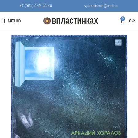
+7 (981) 942-18-48
vplastinkah@mail.ru
0
МЕНЮ
0
₽