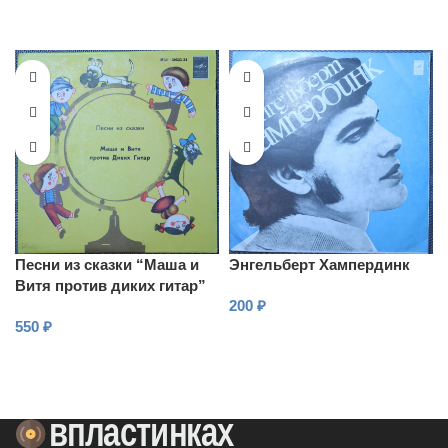
В КОРЗИНУ
Песни из сказки “Маша и
Энгельберт Хампердинк
Витя против диких гитар”
200
₽
550
₽
В КОРЗИНУ
В КОРЗИНУ