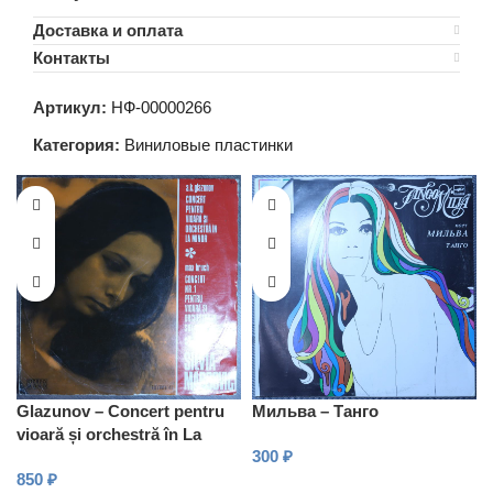
Доставка и оплата
Контакты
Артикул:
НФ-00000266
Категория:
Виниловые пластинки
Glazunov – Concert pentru
Мильва – Танго
vioară și orchestră în La
300
₽
minor, Op. 82
850
₽
В КОРЗИНУ