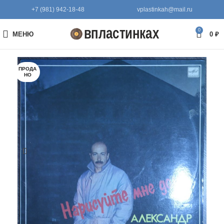
+7 (981) 942-18-48
vplastinkah@mail.ru
0
МЕНЮ
0
₽
ПРОДА
НО