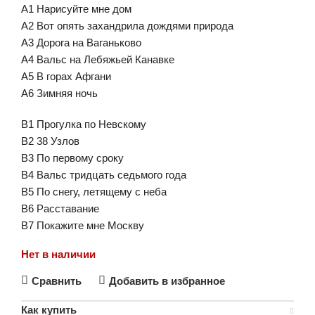
А1 Нарисуйте мне дом
А2 Вот опять захандрила дождями природа
А3 Дорога на Ваганьково
А4 Вальс на Лебяжьей Канавке
А5 В горах Афгани
А6 Зимняя ночь
В1 Прогулка по Невскому
В2 38 Узлов
В3 По первому сроку
В4 Вальс тридцать седьмого года
В5 По снегу, летящему с неба
В6 Расставание
В7 Покажите мне Москву
Нет в наличии
Сравнить
Добавить в избранное
Как купить