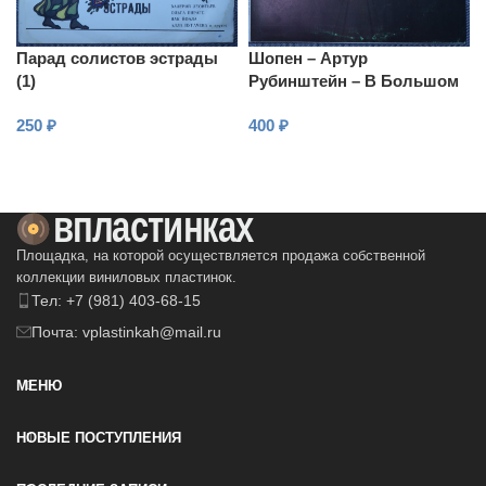
Парад солистов эстрады
Шопен – Артур
(1)
Рубинштейн – В Большом
зале I Московской
250
₽
400
₽
консерватории
В КОРЗИНУ
В КОРЗИНУ
Площадка, на которой осуществляется продажа собственной
коллекции виниловых пластинок.
Тел: +7 (981) 403-68-15
Почта: vplastinkah@mail.ru
МЕНЮ
НОВЫЕ ПОСТУПЛЕНИЯ