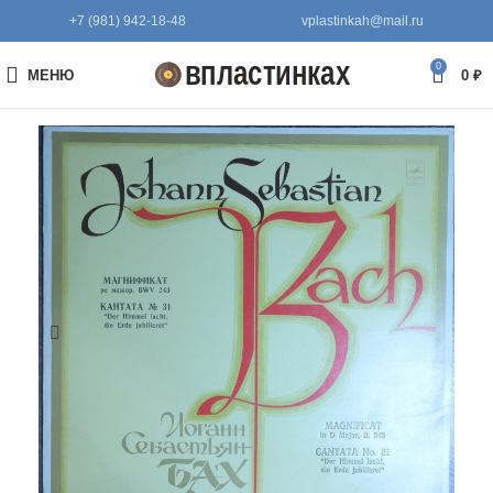
+7 (981) 942-18-48
vplastinkah@mail.ru
0
МЕНЮ
0
₽