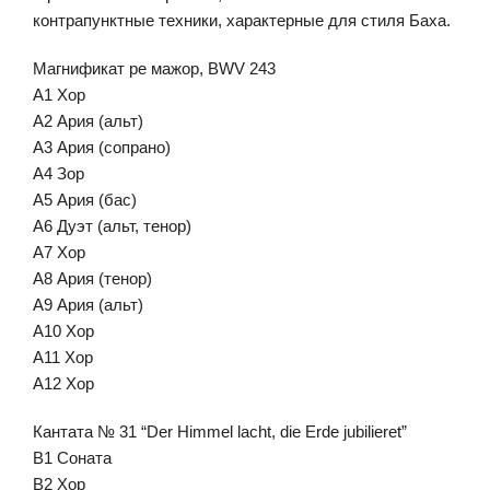
контрапунктные техники, характерные для стиля Баха.
Магнификат ре мажор, BWV 243
A1 Хор
A2 Ария (альт)
A3 Ария (сопрано)
A4 Зор
A5 Ария (бас)
A6 Дуэт (альт, тенор)
A7 Хор
A8 Ария (тенор)
A9 Ария (альт)
A10 Хор
A11 Хор
A12 Хор
Кантата № 31 “Der Himmel lacht, die Erde jubilieret”
B1 Соната
B2 Хор