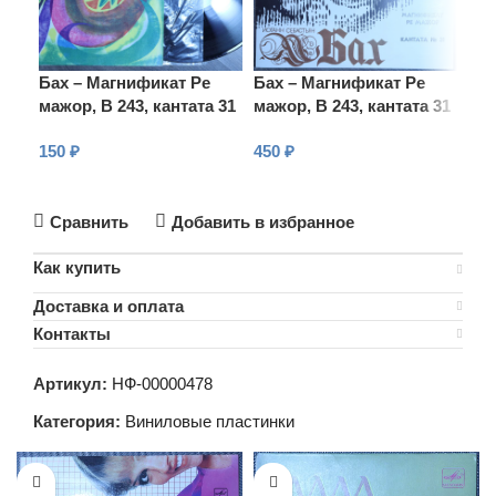
Бах – Магнификат Ре
Бах – Магнификат Ре
мажор, B 243, кантата 31
мажор, B 243, кантата 31
“Химмель Лахт,
“Химмель Лахт,
150
₽
450
₽
последний юбилей”
последний юбилей”
В КОРЗИНУ
В КОРЗИНУ
Сравнить
Добавить в избранное
Как купить
Доставка и оплата
Контакты
Артикул:
НФ-00000478
Категория:
Виниловые пластинки