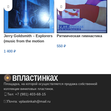
Jerry Goldsmith – Explorers
Ритмическая гимнастика
(music from the motion
550
₽
picture soundtrack)
1 400
₽
В КОРЗИНУ
В КОРЗИНУ
Площадка, на которой осуществляется продажа собственной
коллекции виниловых пластинок.
Тел: +7 (981) 403-68-15
Почта: vplastinkah@mail.ru