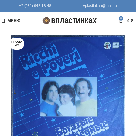
+7 (981) 942-18-48
vplastinkah@mail.ru
0
МЕНЮ
0
₽
ПРОДА
НО