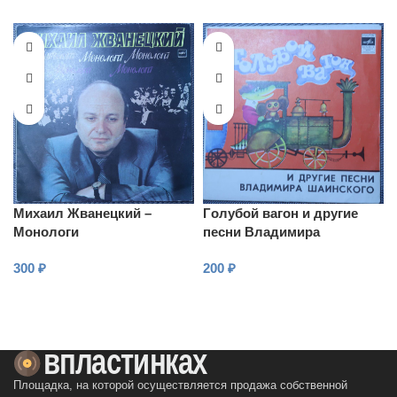
Михаил Жванецкий –
Гoлубoй вагон и другие
Монологи
песни Владимира
Шаинского
300
₽
200
₽
В КОРЗИНУ
В КОРЗИНУ
Площадка, на которой осуществляется продажа собственной