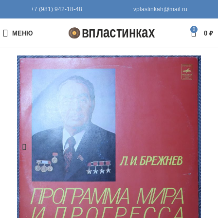
+7 (981) 942-18-48
vplastinkah@mail.ru
0
МЕНЮ
0
₽