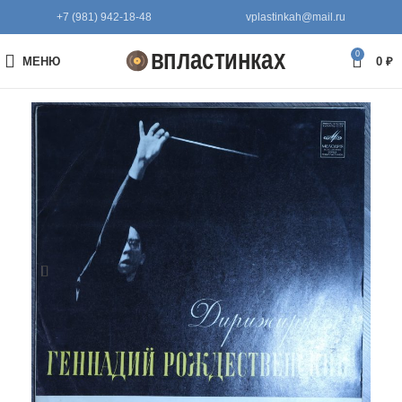
+7 (981) 942-18-48
vplastinkah@mail.ru
0
МЕНЮ
0
₽