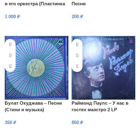
и его оркестра (Пластинка
Песни
1)
1 000
₽
200
₽
В КОРЗИНУ
В КОРЗИНУ
Булат Окуджава – Песни
Раймонд Паулс – У нас в
(Стихи и музыка)
гостях маэстро 2 LP
350
₽
850
₽
В КОРЗИНУ
В КОРЗИНУ