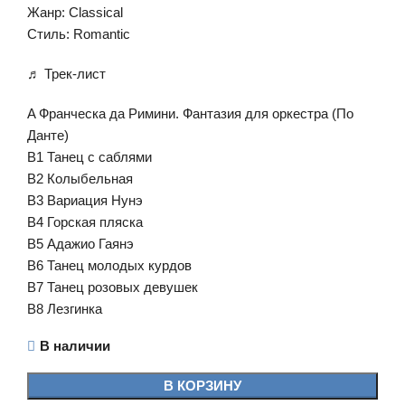
Жанр: Classical
Стиль: Romantic
♬ Трек-лист
A Франческа да Римини. Фантазия для оркестра (По
Данте)
B1 Танец с саблями
B2 Колыбельная
B3 Вариация Нунэ
B4 Горская пляска
B5 Адажио Гаянэ
B6 Танец молодых курдов
B7 Танец розовых девушек
B8 Лезгинка
В наличии
В КОРЗИНУ