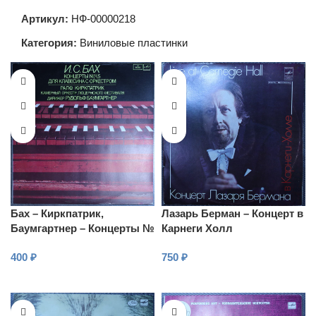
Артикул:
НФ-00000218
Категория:
Виниловые пластинки
Бах – Киркпатрик,
Лазарь Берман – Концерт в
Баумгартнер – Концерты №
Карнеги Холл
1,4,5 Для клавесина с
400
₽
750
₽
оркестром
В КОРЗИНУ
В КОРЗИНУ