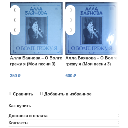
Алла Баянова – О Волге
Алла Баянова – О Волге
Алл
грежу я (Мои песни 3)
грежу я (Мои песни 3)
гре
350
₽
600
₽
1 2
В КОРЗИНУ
В КОРЗИНУ
В
Сравнить
Добавить в избранное
Как купить
Доставка и оплата
Контакты