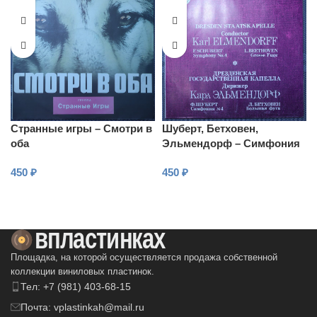
Странные игры – Смотри в
Шуберт, Бетховен,
оба
Эльмендорф – Симфония
№4 и Бетховен Гросс фуге
450
₽
450
₽
В КОРЗИНУ
В КОРЗИНУ
Площадка, на которой осуществляется продажа собственной
коллекции виниловых пластинок.
Тел: +7 (981) 403-68-15
Почта: vplastinkah@mail.ru