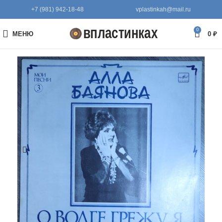
+7 (981) 942-18-48
vplastinkah@mail.ru
0
МЕНЮ
0
₽