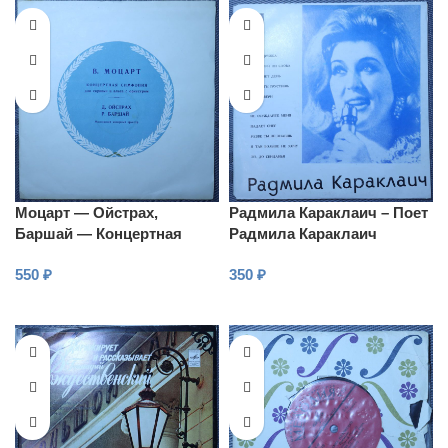
Моцарт — Ойстрах,
Радмила Караклаич – Поет
Баршай — Концертная
Радмила Караклаич
симфония для скрипки и
550
₽
350
₽
альта, ми бемоль мажор,
соч. 364
В КОРЗИНУ
В КОРЗИНУ