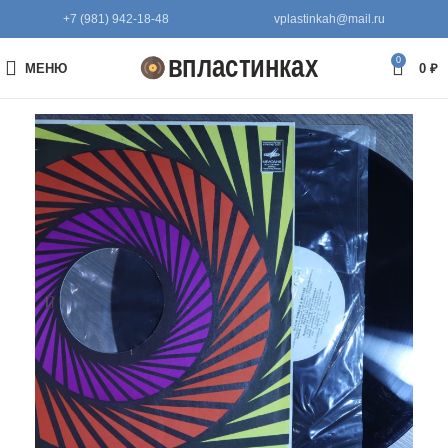
+7 (981) 942-18-48
vplastinkah@mail.ru
0
МЕНЮ
0
₽