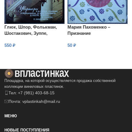
Глюк, Шпор, Фолькман,
Мария Пахоменко –
Шостакович, Зуппе,
Признание
Равель, Хиндемит –
550
₽
50
₽
Оркестр МГК,
Рождественский –
В КОРЗИНУ
В КОРЗИНУ
Увертюры
Площадка, на которой осуществляется продажа собственной
коллекции виниловых пластинок.
Тел: +7 (981) 403-68-15
Почта: vplastinkah@mail.ru
МЕНЮ
НОВЫЕ ПОСТУПЛЕНИЯ