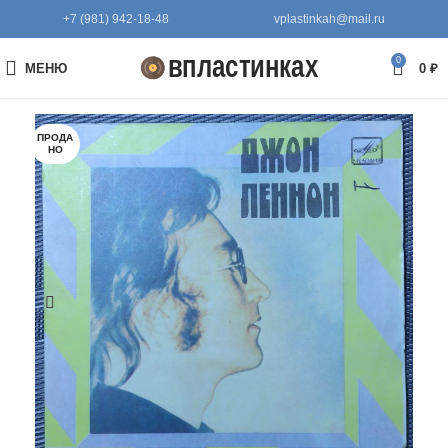
+7 (981) 942-18-48
vplastinkah@mail.ru
0
МЕНЮ
0
₽
ПРОДА
НО