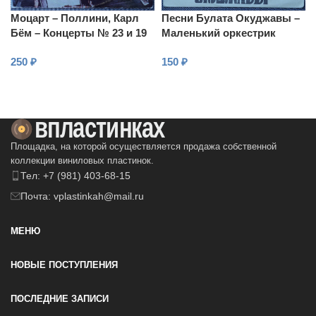
Моцарт – Поллини, Карл
Песни Булата Окуджавы –
Бём – Концерты № 23 и 19
Маленький оркестрик
для фортепиано с
250
₽
150
₽
оркестром
В КОРЗИНУ
В КОРЗИНУ
Площадка, на которой осуществляется продажа собственной
коллекции виниловых пластинок.
Тел: +7 (981) 403-68-15
Почта: vplastinkah@mail.ru
МЕНЮ
НОВЫЕ ПОСТУПЛЕНИЯ
ПОСЛЕДНИЕ ЗАПИСИ