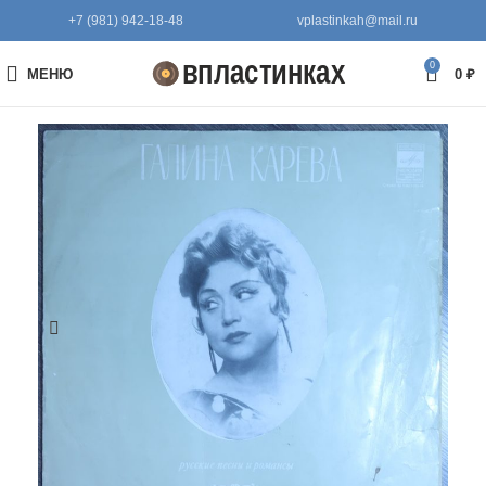
+7 (981) 942-18-48
vplastinkah@mail.ru
0
МЕНЮ
0
₽