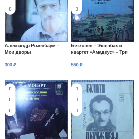
Александр Розенбаум –
Бетховен – Эшенбах и
Мои дворы
квартет «Амадеус» – Три
квартета для фортепиано,
300
₽
550
₽
скрипки, альта и
виолончели
В КОРЗИНУ
В КОРЗИНУ