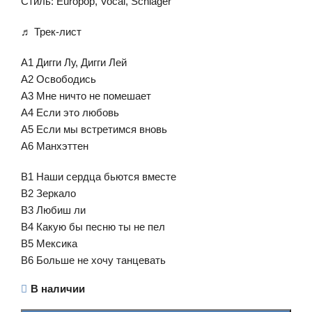
Стиль: Europop, Vocal, Schlager
♬ Трек-лист
A1 Дигги Лу, Дигги Лей
A2 Освободись
A3 Мне ничто не помешает
A4 Если это любовь
A5 Если мы встретимся вновь
A6 Манхэттен
B1 Наши сердца бьются вместе
B2 Зеркало
B3 Любиш ли
B4 Какую бы песню ты не пел
B5 Мексика
B6 Больше не хочу танцевать
В наличии