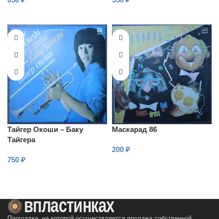
В КОРЗИНУ
В КОРЗИНУ
Тайгер Окоши – Баку
Маскарад 86
Тайгера
200
₽
750
₽
В КОРЗИНУ
В КОРЗИНУ
Площадка, на которой осуществляется продажа собственной