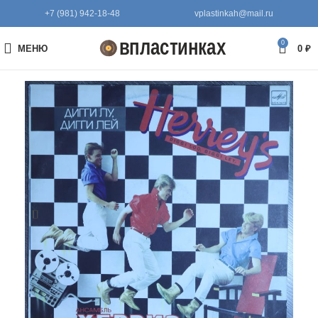
+7 (981) 942-18-48
vplastinkah@mail.ru
0
МЕНЮ
0
₽