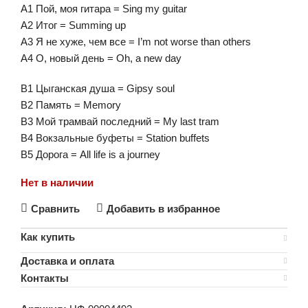
A1 Пой, моя гитара = Sing my guitar
A2 Итог = Summing up
A3 Я не хуже, чем все = I’m not worse than others
A4 О, новый день = Oh, a new day
B1 Цыганская душа = Gipsy soul
B2 Память = Memory
B3 Мой трамвай последний = My last tram
B4 Вокзальные буфеты = Station buffets
B5 Дорога = All life is a journey
Нет в наличии
Сравнить
Добавить в избранное
Как купить
Доставка и оплата
Контакты