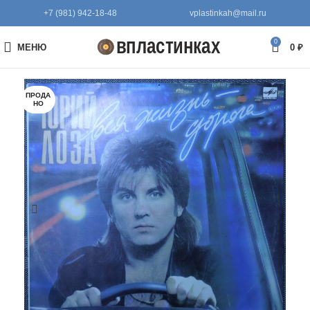
+7 (981) 942-18-48
vplastinkah@mail.ru
0
МЕНЮ
0
₽
ПРОДА
НО