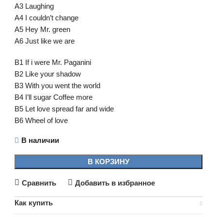
A3 Laughing
A4 I couldn’t change
A5 Hey Mr. green
A6 Just like we are
B1 If i were Mr. Paganini
B2 Like your shadow
B3 With you went the world
B4 I’ll sugar Coffee more
B5 Let love spread far and wide
B6 Wheel of love
В наличии
В КОРЗИНУ
Сравнить
Добавить в избранное
Как купить