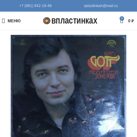
+7 (981) 942-18-48
vplastinkah@mail.ru
0
МЕНЮ
0
₽