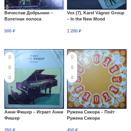
Вячеслав Добрынин –
Vox (7), Karel Vágner Group
Взлетная полоса
– In the New Mood
500
₽
1 200
₽
В КОРЗИНУ
В КОРЗИНУ
Анни Фишер – Играет Анни
Ружена Сикора – Поёт
Фишер
Ружена Сикора
350
₽
450
₽