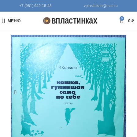
+7 (981) 942-18-48
vplastinkah@mail.ru
0
МЕНЮ
0
₽