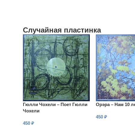
Случайная пластинка
Гюлли Чохели – Поет Гюлли
Орэра – Нам 10 л
Чохели
450
₽
450
₽
В КОРЗИНУ
В КОРЗИНУ