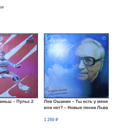
ки
иньш – Пульс 2
Лев Ошанин – Ты есть у меня
или нет? – Новые песни Льва
Ошанина
1 250
₽
В КОРЗИНУ