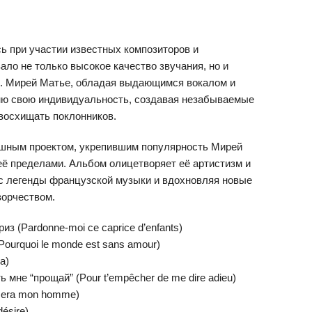
 при участии известных композиторов и
ло не только высокое качество звучания, но и
. Мирей Матье, обладая выдающимся вокалом и
сню свою индивидуальность, создавая незабываемые
восхищать поклонников.
спешным проектом, укрепившим популярность Мирей
 её пределами. Альбом олицетворяет её артистизм и
с легенды французской музыки и вдохновляя новые
ворчеством.
из (Pardonne-moi ce caprice d’enfants)
ourquoi le monde est sans amour)
a)
мне “прощай” (Pour t’empêcher de me dire adieu)
sera mon homme)
désire)