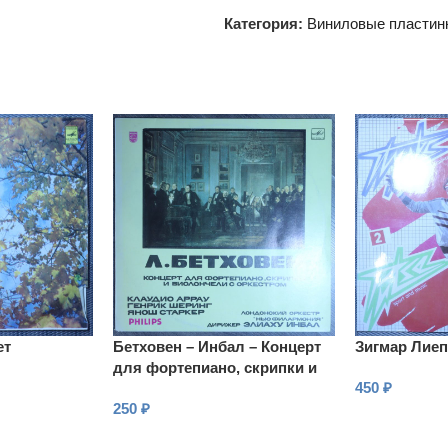
Категория:
Виниловые пластин
ет
Бетховен – Инбал – Концерт
Зигмар Лиеп
для фортепиано, скрипки и
450
₽
виолончели с оркестром
250
₽
В КОРЗИНУ
В КОРЗИНУ