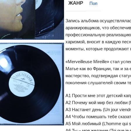
ЖАНР
Поп
Запись альбома осуществлялась
аранжировщиков, что обеспечива
профессиональную реализацию
харизмой, вносит в каждую пе
моменты, которые продолжают 
«Merveilleuse Mireille» стал у
Матье как во Франции, так и за
мастерство, подтверждая стату
поколения слушателей своим т
A1 Прости мне этот детский капр
A2 Почему мой мир без любви (P
A3 Настанет день (Un jour viendr
A4 Чтобы помешать тебе сказать 
A5 Мой любимый (L’homme qui 
A6 Ты – мое желание (Toi que je 