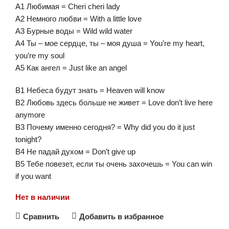
A1 Любимая = Cheri cheri lady
A2 Немного любви = With a little love
A3 Бурные воды = Wild wild water
A4 Ты – мое сердце, ты – моя душа = You’re my heart,
you’re my soul
A5 Как ангел = Just like an angel
B1 Небеса будут знать = Heaven will know
B2 Любовь здесь больше не живет = Love don’t live here
anymore
B3 Почему именно сегодня? = Why did you do it just
tonight?
B4 Не падай духом = Don’t give up
B5 Тебе повезет, если ты очень захочешь = You can win
if you want
Нет в наличии
Сравнить
Добавить в избранное