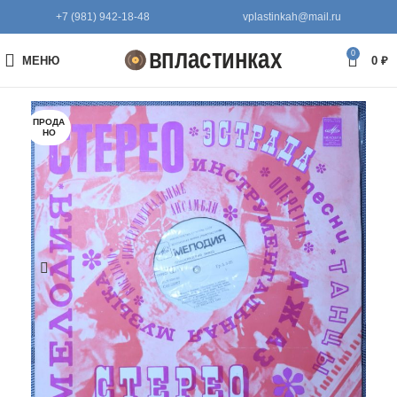
+7 (981) 942-18-48
vplastinkah@mail.ru
0
МЕНЮ
0
₽
ПРОДА
НО