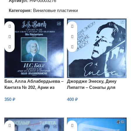
Артикул:
НФ-00003276
Категория:
Виниловые пластинки
Бах, Алла Аблабердыева –
Джордже Энеску, Дину
Кантата № 202, Арии из
Липатти – Сонаты для
кантат и ораторий
скрипки и фортепиано
350
₽
400
₽
В КОРЗИНУ
В КОРЗИНУ