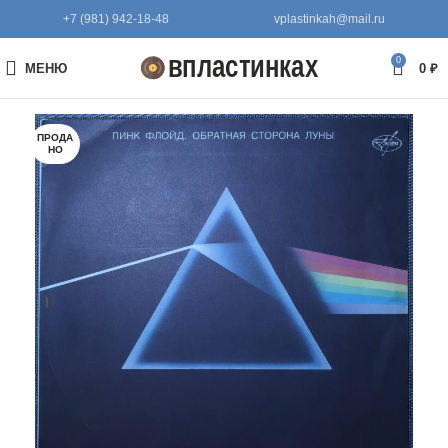
+7 (981) 942-18-48
vplastinkah@mail.ru
0
МЕНЮ
0
₽
ПРОДА
НО