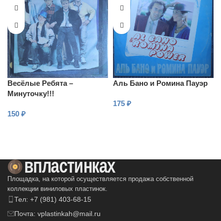
Весёлые Ребята –
Аль Бано и Ромина Пауэр
Минуточку!!!
175
₽
150
₽
В КОРЗИНУ
В КОРЗИНУ
Площадка, на которой осуществляется продажа собственной
коллекции виниловых пластинок.
Тел: +7 (981) 403-68-15
Почта: vplastinkah@mail.ru