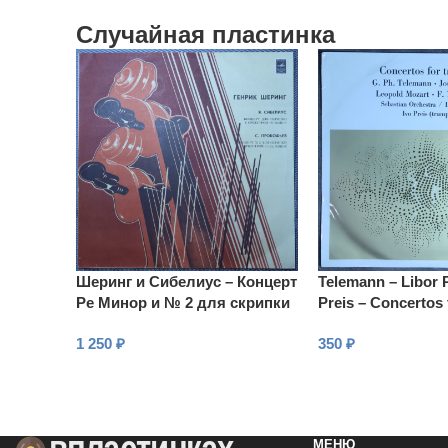
Случайная пластинка
Шеринг и Сибелиус – Концерт
Telemann – Libor 
Ре Минор и № 2 для скрипки
Preis – Concertos 
с оркестром
1 250
₽
350
₽
В КОРЗИНУ
В КОРЗИНУ
МЕНЮ