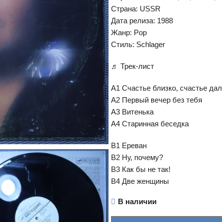
Страна: USSR
Дата релиза: 1988
Жанр: Pop
Стиль: Schlager
♬ Трек-лист
A1 Счастье близко, счастье да
A2 Первый вечер без тебя
A3 Витенька
A4 Старинная беседка
B1 Ереван
B2 Ну, почему?
B3 Как бы не так!
B4 Две женщины
В наличии