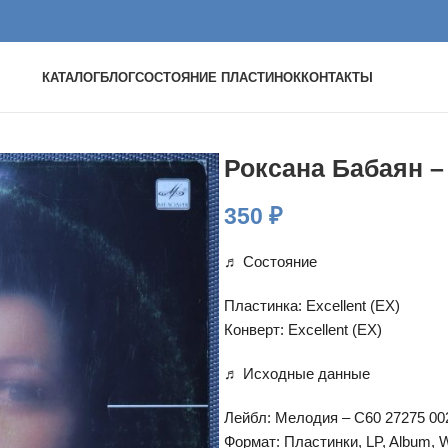
КАТАЛОГ
БЛОГ
СОСТОЯНИЕ ПЛАСТИНОК
КОНТАКТЫ
Роксана Бабаян –
350
₽
♬ Состояние
Пластинка: Excellent (EX)
Конверт: Excellent (EX)
♬ Исходные данные
Лейбл: Мелодия – С60 27275 00
Формат: Пластинки, LP, Album, W