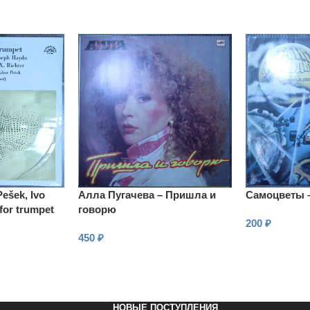
Pešek, Ivo
Алла Пугачева – Пришла и
Самоцветы 
for trumpet
говорю
200
₽
450
₽
В КОРЗИНУ
В КОРЗИНУ
НОВЫЕ ПОСТУПЛЕНИЯ