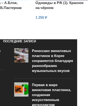
 – А.Блок,
Однажды в Р/К (1). Красное
 Б.Пастернак
на чёрном
1 250
₽
В КОРЗИНУ
ПОСЛЕДНИЕ ЗАПИСИ
и
Ренессанс виниловых
пластинок в Корее
сохраняется благодаря
разнообразию
музыкальных вкусов
Первая в мире
виниловая пластинка,
созданная
искусственным
интеллектом