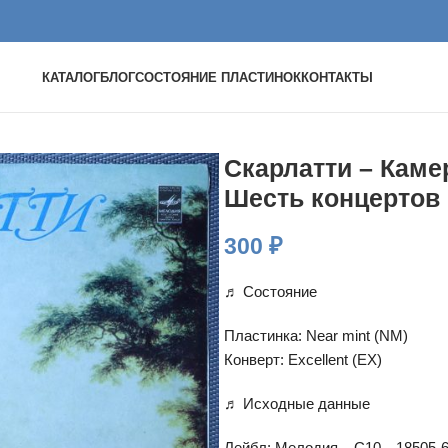
КАТАЛОГ
БЛОГ
СОСТОЯНИЕ ПЛАСТИНОК
КОНТАКТЫ
Скарлатти – Камер
Шесть концертов
300
₽
♬ Состояние
Пластинка: Near mint (NM)
Конверт: Excellent (EX)
♬ Исходные данные
Лейбл: Мелодия – С10—18505-