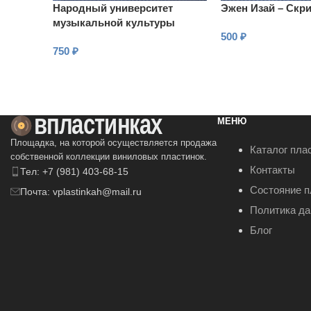
Народный университет
Эжен Изай – Скр
музыкальной культуры
500
₽
(Четвертая часть – Комплект
750
₽
3)
В КОРЗИНУ
В КОРЗИНУ
МЕНЮ
Площадка, на которой осуществляется продажа
Каталог пла
собственной коллекции виниловых пластинок.
Контакты
Тел: +7 (981) 403-68-15
Состояние п
Почта: vplastinkah@mail.ru
Политика д
Блог