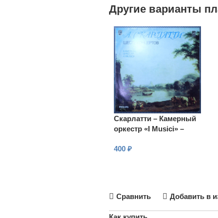
Другие варианты пл
Скарлатти – Камерный
оркестр «I Musici» –
Шесть концертов
400
₽
В КОРЗИНУ
Сравнить
Добавить в и
Как купить