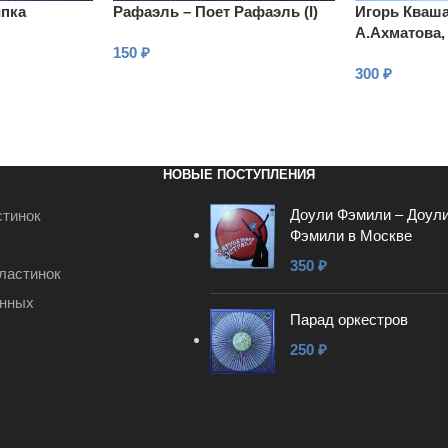
ипка
Рафаэль – Поет Рафаэль (І)
Игорь Кваша
А.Ахматова,
150
₽
300
₽
В КОРЗИНУ
В КОРЗИНУ
НОВЫЕ ПОСТУПЛЕНИЯ
Доули Фэмили – Доул
стинок
Фэмили в Москве
350
₽
ластинок
анных
Парад оркестров
250
₽