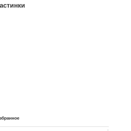
астинки
збранное