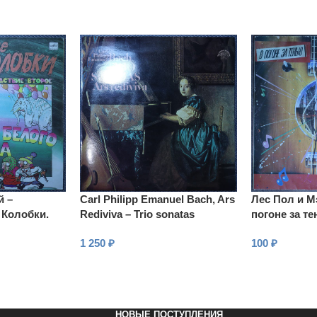
й –
Carl Philipp Emanuel Bach, Ars
Лес Пол и М
 Колобки.
Rediviva – Trio sonatas
погоне за т
опажа
1 250
₽
100
₽
В КОРЗИНУ
В КОРЗИНУ
НОВЫЕ ПОСТУПЛЕНИЯ