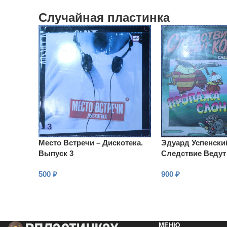
Случайная пластинка
Место Встречи – Дискотека.
Эдуард Успенски
Выпуск 3
Следствие Ведут
Следствие 2: Пр
500
₽
900
₽
Белого Слона
В КОРЗИНУ
В КОРЗИНУ
МЕНЮ