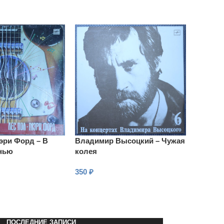
эри Форд – В
Владимир Высоцкий – Чужая
енью
колея
350
₽
В КОРЗИНУ
ПОСЛЕДНИЕ ЗАПИСИ