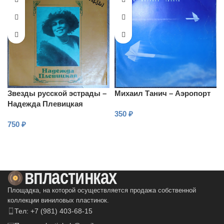
Звезды русской эстрады –
Михаил Танич – Аэропорт
Надежда Плевицкая
350
₽
750
₽
В КОРЗИНУ
В КОРЗИНУ
Площадка, на которой осуществляется продажа собственной
коллекции виниловых пластинок.
Тел: +7 (981) 403-68-15