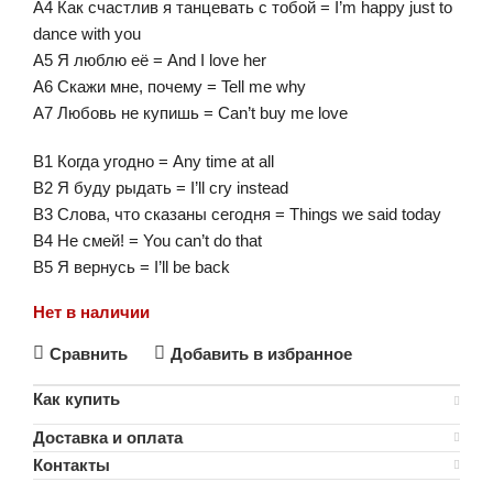
A4 Как счастлив я танцевать с тобой = I’m happy just to
dance with you
A5 Я люблю её = And I love her
A6 Скажи мне, почему = Tell me why
A7 Любовь не купишь = Can’t buy me love
B1 Когда угодно = Any time at all
B2 Я буду рыдать = I’ll cry instead
B3 Слова, что сказаны сегодня = Things we said today
B4 Не смей! = You can’t do that
B5 Я вернусь = I’ll be back
Нет в наличии
Сравнить
Добавить в избранное
Как купить
Доставка и оплата
Контакты