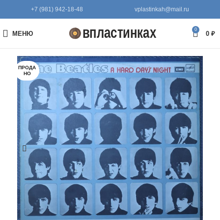
+7 (981) 942-18-48
vplastinkah@mail.ru
0
МЕНЮ
0
₽
ПРОДА
НО