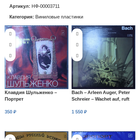
Артикул:
НФ-00003711
Категория:
Виниловые пластинки
Клавдия Шульженко –
Bach – Arleen Auger, Peter
Портрет
Schreier – Wachet auf, ruft
uns die Stimme BWV 140
350
₽
1 550
₽
В КОРЗИНУ
В КОРЗИНУ