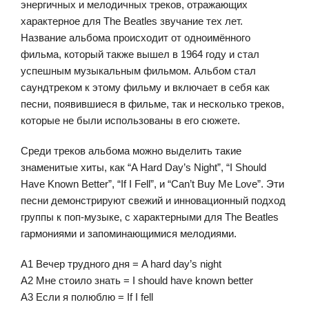
энергичных и мелодичных треков, отражающих
характерное для The Beatles звучание тех лет.
Название альбома происходит от одноимённого
фильма, который также вышел в 1964 году и стал
успешным музыкальным фильмом. Альбом стал
саундтреком к этому фильму и включает в себя как
песни, появившиеся в фильме, так и несколько треков,
которые не были использованы в его сюжете.
Среди треков альбома можно выделить такие
знаменитые хиты, как “A Hard Day’s Night”, “I Should
Have Known Better”, “If I Fell”, и “Can’t Buy Me Love”. Эти
песни демонстрируют свежий и инновационный подход
группы к поп-музыке, с характерными для The Beatles
гармониями и запоминающимися мелодиями.
A1 Вечер трудного дня = A hard day’s night
A2 Мне стоило знать = I should have known better
A3 Если я полюблю = If I fell