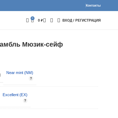
Контакты
0
0
₽
ВХОД / РЕГИСТРАЦИЯ
самбль Мюзик-сейф
Near mint (NM)
И
Excellent (EX)