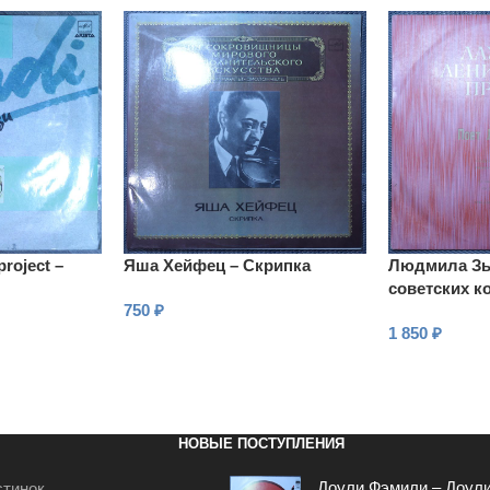
project –
Яша Хейфец – Скрипка
Людмила Зы
советских к
750
₽
Поет Людми
1 850
₽
В КОРЗИНУ
В КОРЗИНУ
НОВЫЕ ПОСТУПЛЕНИЯ
Доули Фэмили – Доул
стинок