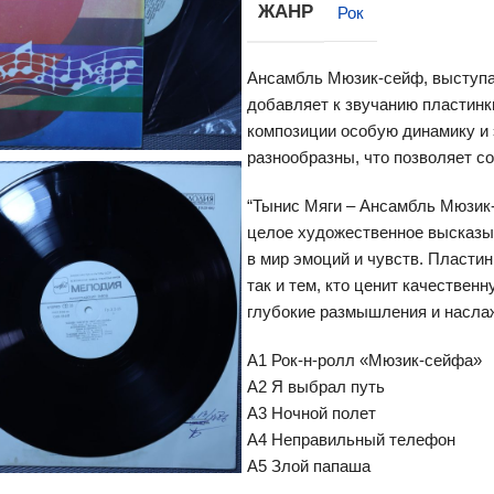
ЖАНР
Рок
Ансамбль Мюзик-сейф, выступа
добавляет к звучанию пластинк
композиции особую динамику и 
разнообразны, что позволяет с
“Тынис Мяги – Ансамбль Мюзик-
целое художественное высказыв
в мир эмоций и чувств. Пластин
так и тем, кто ценит качестве
глубокие размышления и насла
A1 Рок-н-ролл «Мюзик-сейфа»
A2 Я выбрал путь
A3 Ночной полет
A4 Неправильный телефон
A5 Злой папаша