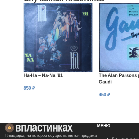
На-На – Na-Na ’91
The Alan Parsons 
Gaudi
850
₽
450
₽
В КОРЗИНУ
В КОРЗИНУ
МЕНЮ
Площадка, на которой осуществляется продажа
Каталог пла