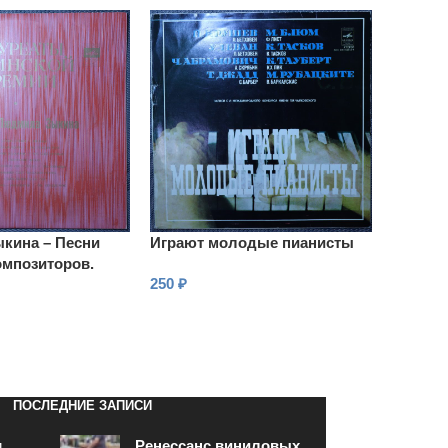
кина – Песни
Играют молодые пианисты
омпозиторов.
250
₽
ла Зыкина
В КОРЗИНУ
ПОСЛЕДНИЕ ЗАПИСИ
и
Ренессанс виниловых