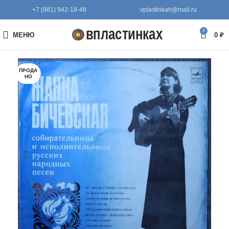
+7 (981) 942-18-48
vplastinkah@mail.ru
0
МЕНЮ
0
₽
ПРОДА
НО