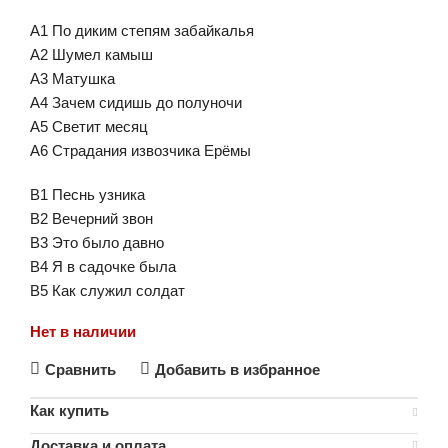
А1 По диким степям забайкалья
А2 Шумел камыш
А3 Матушка
A4 Зачем сидишь до полуночи
А5 Светит месяц
А6 Страдания извозчика Ерёмы
B1 Песнь узника
B2 Вечерний звон
B3 Это было давно
B4 Я в садочке была
B5 Как служил солдат
Нет в наличии
Сравнить
Добавить в избранное
Как купить
Доставка и оплата