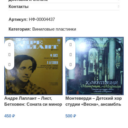
Контакты
Артикул:
НФ-00004437
Категория:
Виниловые пластинки
Андре Лаплант – Лист,
Монтеверди – Детский хор
Бетховен: Соната си минор
студии «Весна», ансамбль
и Rondo из сонаты №21 до
«Мадригал»
450
₽
500
₽
мажор, соч. 53 “Аврора”
В КОРЗИНУ
В КОРЗИНУ