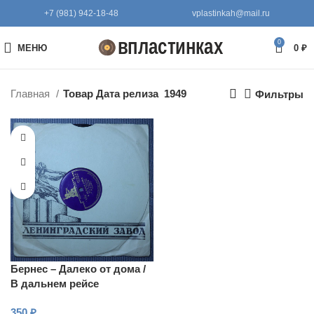
+7 (981) 942-18-48
vplastinkah@mail.ru
0
МЕНЮ
0
₽
Главная
Товар Дата релиза
1949
Фильтры
Бернес – Далеко от дома /
В дальнем рейсе
350
₽