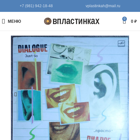
+7 (981) 942-18-48
vplastinkah@mail.ru
0
МЕНЮ
0
₽