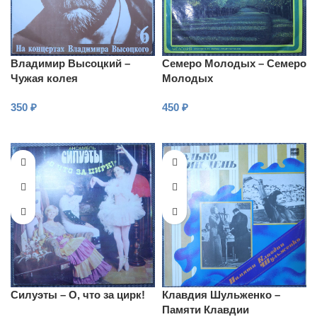
Владимир Высоцкий –
Семеро Молодых – Семеро
Чужая колея
Молодых
350
₽
450
₽
В КОРЗИНУ
В КОРЗИНУ
Силуэты – О, что за цирк!
Клавдия Шульженко –
Памяти Клавдии