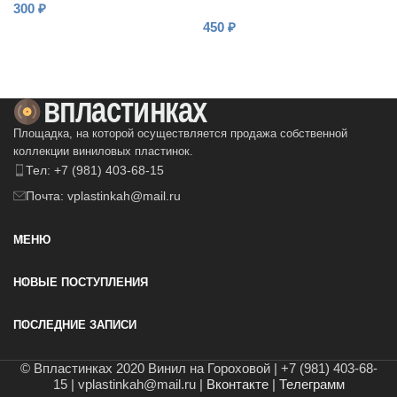
300
₽
Шульженко (3) Только
450
₽
один день
В КОРЗИНУ
В КОРЗИНУ
Площадка, на которой осуществляется продажа собственной
коллекции виниловых пластинок.
Тел: +7 (981) 403-68-15
Почта: vplastinkah@mail.ru
МЕНЮ
НОВЫЕ ПОСТУПЛЕНИЯ
ПОСЛЕДНИЕ ЗАПИСИ
© Впластинках 2020 Винил на Гороховой | +7 (981) 403-68-
15 | vplastinkah@mail.ru |
Вконтакте
|
Телеграмм