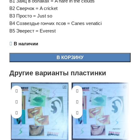
B1 Заяц в облаках = A hare in the clouds
B2 Сверчок = A cricket
B3 Просто = Just so
B4 Созвездье гончих псов = Canes venatici
B5 Эверест = Everest
В наличии
В КОРЗИНУ
Другие варианты пластинки