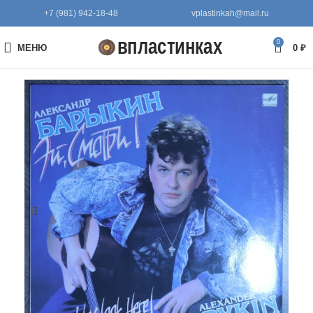
+7 (981) 942-18-48
vplastinkah@mail.ru
0
МЕНЮ
0
₽