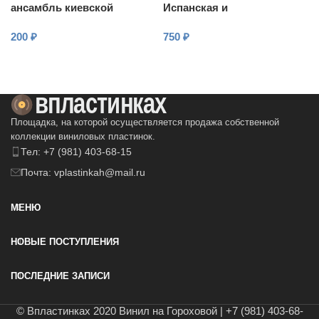
ансамбль киевской
Испанская и
государственной
Португальская
200
₽
750
₽
филармонии
клавесинная музыка XVIII
Века
В КОРЗИНУ
В КОРЗИНУ
Площадка, на которой осуществляется продажа собственной
коллекции виниловых пластинок.
Тел: +7 (981) 403-68-15
Почта: vplastinkah@mail.ru
МЕНЮ
НОВЫЕ ПОСТУПЛЕНИЯ
ПОСЛЕДНИЕ ЗАПИСИ
© Впластинках 2020 Винил на Гороховой | +7 (981) 403-68-