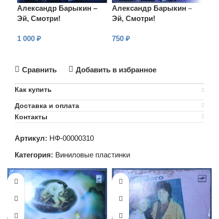
Александр Барыкин –
Александр Барыкин –
Ал
Эй, Смотри!
Эй, Смотри!
Эй,
1 000
₽
750
₽
75
В КОРЗИНУ
В КОРЗИНУ
В
Сравнить
Добавить в избранное
Как купить
Доставка и оплата
Контакты
Артикул:
НФ-00000310
Категория:
Виниловые пластинки