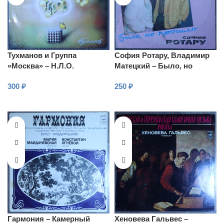
Тухманов и Группа
София Ротару, Владимир
«Москва» – Н.Л.О.
Матецкий – Было, но
прошло
300
₽
250
₽
В КОРЗИНУ
В КОРЗИНУ
Гармония – Камерный
Хеновева Гальвес –