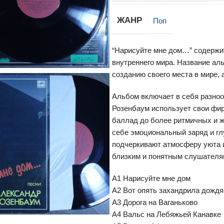
ЖАНР
Поп
“Нарисуйте мне дом…” содержит
внутреннего мира. Название ал
созданию своего места в мире,
Альбом включает в себя разно
Розенбаум использует свои фи
баллад до более ритмичных и ж
себе эмоциональный заряд и г
подчеркивают атмосферу уюта и
близким и понятным слушателя
А1 Нарисуйте мне дом
А2 Вот опять захандрила дожд
А3 Дорога на Ваганьково
А4 Вальс на Лебяжьей Канавке