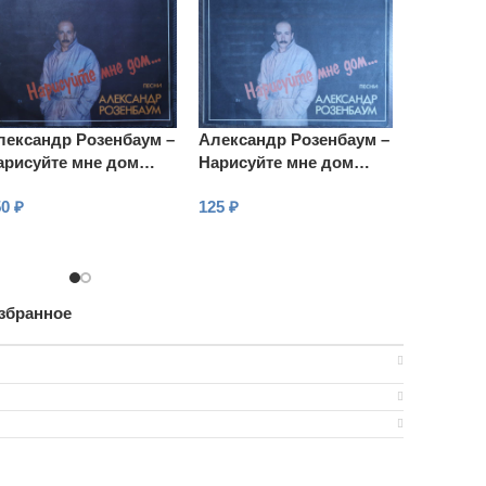
лександр Розенбаум –
Александр Розенбаум –
Алексан
арисуйте мне дом…
Нарисуйте мне дом…
Нарисуй
есни
Песни
Песни
50
₽
125
₽
600
₽
В КОРЗИНУ
В КОРЗИНУ
В КОРЗ
збранное