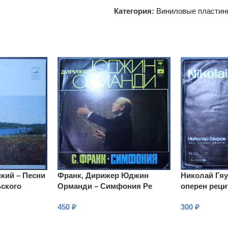
Категория:
Виниловые пластин
кий – Песни
Франк, Дирижер Юджин
Николай Гяу
ского
Орманди – Симфония Ре
оперен реци
Минор
450
₽
300
₽
В КОРЗИНУ
В КОРЗИНУ