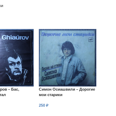
ки
ров – Бас,
Симон Осиашвили – Дорогие
тал
мои старики
250
₽
В КОРЗИНУ