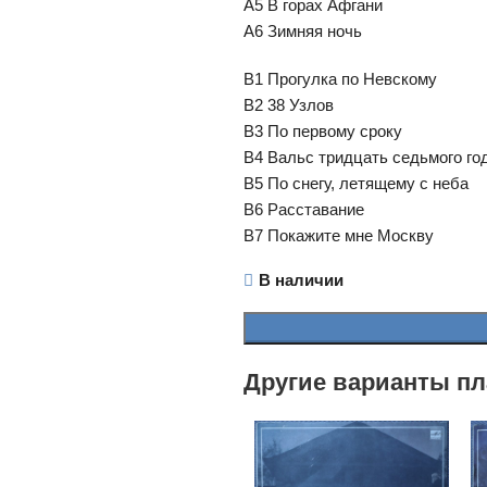
А5 В горах Афгани
А6 Зимняя ночь
В1 Прогулка по Невскому
В2 38 Узлов
В3 По первому сроку
В4 Вальс тридцать седьмого го
В5 По снегу, летящему с неба
В6 Расставание
В7 Покажите мне Москву
В наличии
Другие варианты пл