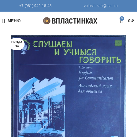
+7 (981) 942-18-48
vplastinkah@mail.ru
0
МЕНЮ
0
₽
ПРОДА
НО