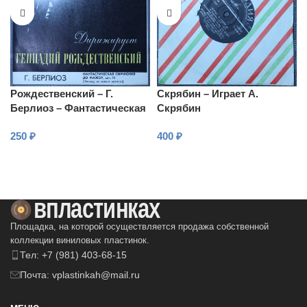
Рождественский – Г.
Скрябин – Играет А.
Берлиоз – Фантастическая
Скрябин
симфония
250
₽
400
₽
В КОРЗИНУ
В КОРЗИНУ
Площадка, на которой осуществляется продажа собственной
коллекции виниловых пластинок.
Тел: +7 (981) 403-68-15
Почта: vplastinkah@mail.ru