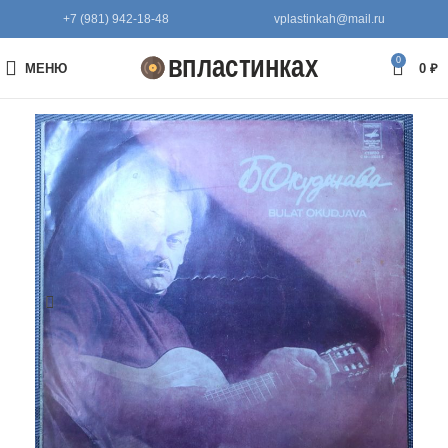
+7 (981) 942-18-48
vplastinkah@mail.ru
0
МЕНЮ
0
₽