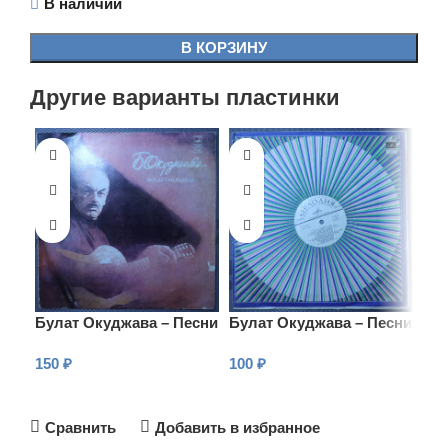
В наличии
В КОРЗИНУ
Другие варианты пластинки
Булат Окуджава – Песни
Булат Окуджава – Песни
Бул
150
₽
100
₽
15
В КОРЗИНУ
В КОРЗИНУ
В
Сравнить
Добавить в избранное