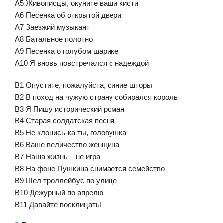
A5 Живописцы, окуните ваши кисти
A6 Песенка об открытой двери
A7 Заезжий музыкант
A8 Батальное полотно
A9 Песенка о голубом шарике
A10 Я вновь повстречался с надеждой
B1 Опустите, пожалуйста, синие шторы
B2 В поход на чужую страну собирался король
B3 Я Пишу исторический роман
B4 Старая солдатская песня
B5 Не клонись-ка ты, головушка
B6 Ваше величество женщина
B7 Наша жизнь – не игра
B8 На фоне Пушкина снимается семейство
B9 Шел троллейбус по улице
B10 Дежурный по апрелю
B11 Давайте восклицать!