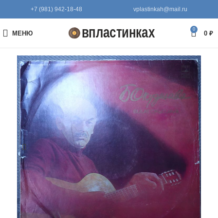
+7 (981) 942-18-48
vplastinkah@mail.ru
0
МЕНЮ
0
₽