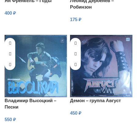
Ян Френкель – Годы
Леонид Дербенёв –
Робинзон
400
₽
175
₽
В КОРЗИНУ
В КОРЗИНУ
Владимир Высоцкий –
Демон – группа Август
Песни
450
₽
550
₽
В КОРЗИНУ
В КОРЗИНУ