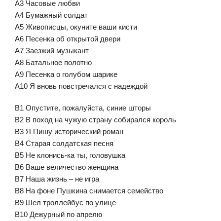
A3 Часовые любви
A4 Бумажный солдат
A5 Живописцы, окуните ваши кисти
A6 Песенка об открытой двери
A7 Заезжий музыкант
A8 Батальное полотно
A9 Песенка о голубом шарике
A10 Я вновь повстречался с надеждой
B1 Опустите, пожалуйста, синие шторы
B2 В поход на чужую страну собирался король
B3 Я Пишу исторический роман
B4 Старая солдатская песня
B5 Не клонись-ка ты, головушка
B6 Ваше величество женщина
B7 Наша жизнь – не игра
B8 На фоне Пушкина снимается семейство
B9 Шел троллейбус по улице
B10 Дежурный по апрелю