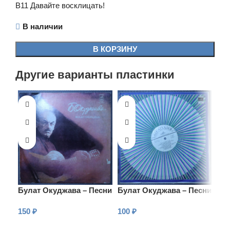
B11 Давайте восклицать!
В наличии
В КОРЗИНУ
Другие варианты пластинки
Булат Окуджава – Песни
Булат Окуджава – Песни
Бул
150
₽
100
₽
10
В КОРЗИНУ
В КОРЗИНУ
В