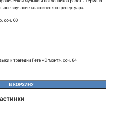
фонической музыки и поклонников работы Германа
льное звучание классического репертуара.
, соч. 60
ыки к трагедии Гёте «Эгмонт», соч. 84
В КОРЗИНУ
астинки