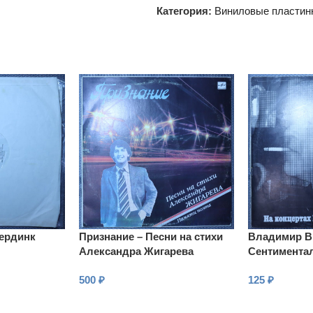
Категория:
Виниловые пластин
ердинк
Признание – Песни на стихи
Владимир В
Александра Жигарева
Сентимента
500
₽
125
₽
В КОРЗИНУ
В КОРЗИНУ