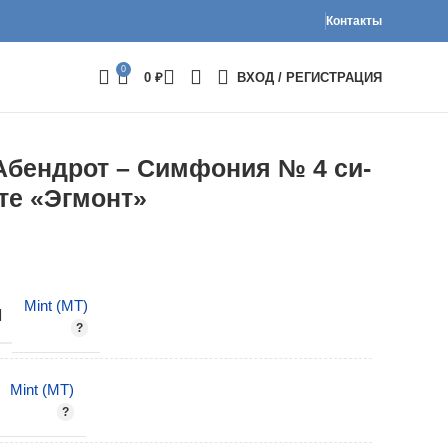
Контакты
0
0
₽
ВХОД / РЕГИСТРАЦИЯ
Абендрот – Симфония № 4 си-
те «Эгмонт»
Mint (MT)
И
Mint (MT)