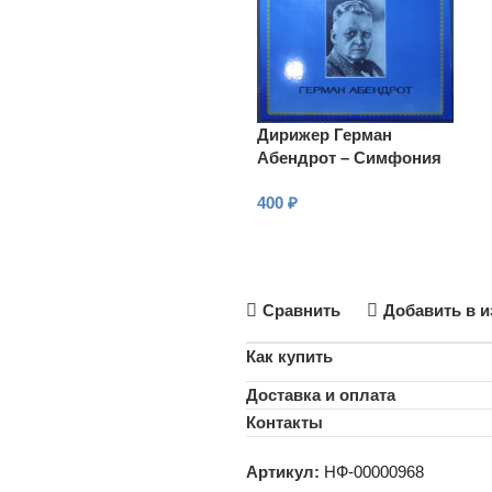
Дирижер Герман
Абендрот – Симфония
№ 4 си-бемоль мажор,
400
₽
Гете «Эгмонт»
В КОРЗИНУ
Сравнить
Добавить в и
Как купить
Доставка и оплата
Контакты
Артикул:
НФ-00000968