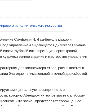
ирового исполнительского искусства
полнение Симфонии № 4 си-бемоль мажор и
т» под управлением выдающегося дирижёра Германа
й своей глубокой интерпретацией оркестровой
вое художественное видение и мастерство управления
рактерном для композитора стиле, раскрывается в
ании благодаря внимательной и точной дирижёрской
рирует эмоциональную насыщенность и
сть, которую Абендрон интерпретирует с глубоким
нюансом. Эта запись представляет собой ценное