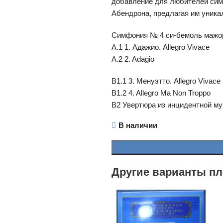
добавление для любителей сим
Абендрона, предлагая им уника
Симфония № 4 си-бемоль мажор
A.1 1. Адажио. Allegro Vivace
A.2 2. Adagio
B1.1 3. Менуэтто. Allegro Vivace
B1.2 4. Allegro Ma Non Troppo
B2 Увертюра из инцидентной муз
В наличии
Другие варианты пл