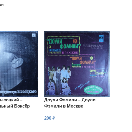
ки
ысоцкий –
Доули Фэмили – Доули
льный Боксёр
Фэмили в Москве
200
₽
В КОРЗИНУ