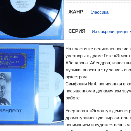
ЖАНР
Классика
СЕРИЯ
Из сокровищницы м
На пластинке великолепное ис
увертюры к драме Гете «Эгмон
Абендрона. Абендрон, известны
музыки, вносит в эту запись с
оркестром.
Симфония № 4, написанная в ха
насыщенном и динамичном звуч
работе.
Увертюра к «Эгмонту» демонст
драматургическую выразительно
пониманием и художественным 