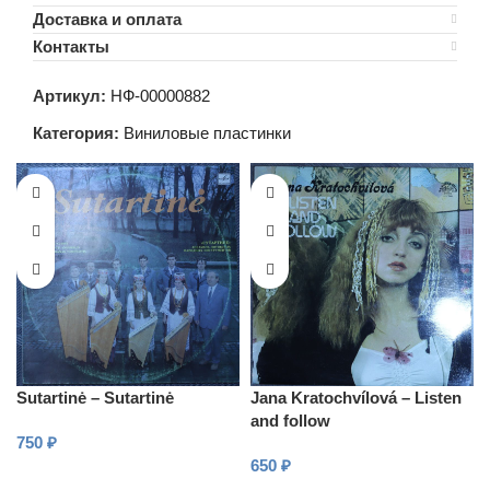
Доставка и оплата
Контакты
Артикул:
НФ-00000882
Категория:
Виниловые пластинки
Sutartinė – Sutartinė
Jana Kratochvílová – Listen
and follow
750
₽
650
₽
В КОРЗИНУ