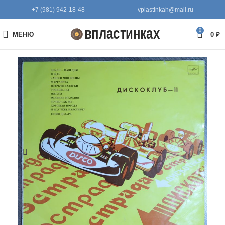
+7 (981) 942-18-48
vplastinkah@mail.ru
0
МЕНЮ
0
₽