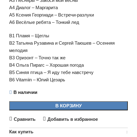
A3 Песняры – Закоси мои весны
A4 Диалог – Маргарита
A5 Ксения Георгиади – Встречи-разлуки
A6 Весёлые ребята – Тонкий лед
B1 Пламя – Щеглы
B2 Татьяна Рузавина и Сергей Таюшев – Осенняя
мелодия
B3 Оризонт – Точно так же
B4 Ольга Пирагс – Хорошая погода
B5 Синяя птица – Я иду тебе навстречу
B6 Vitamiin – Юлий Цезарь
В наличии
В КОРЗИНУ
Сравнить
Добавить в избранное
Как купить