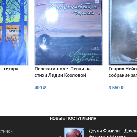
– гитара
Перекати-поле. Песни на
Генрих Нейг
стихи Лидии Козловой
собрание за
№ 5
400
₽
3 550
₽
В КОРЗИНУ
В КОРЗИНУ
НОВЫЕ ПОСТУПЛЕНИЯ
Доули Фэмили – Доул
стинок