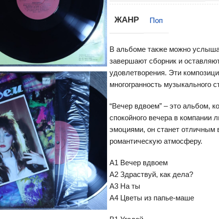
ЖАНР
Поп
В альбоме также можно услышат
завершают сборник и оставляю
удовлетворения. Эти композици
многогранность музыкального с
“Вечер вдвоем” – это альбом, 
спокойного вечера в компании
эмоциями, он станет отличным 
романтическую атмосферу.
A1 Вечер вдвоем
A2 Здраствуй, как дела?
A3 На ты
A4 Цветы из папье-маше