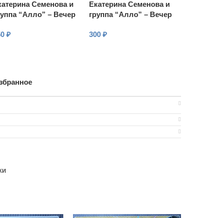
катерина Семенова и
Екатерина Семенова и
руппа “Алло” – Вечер
группа “Алло” – Вечер
двоем
вдвоем
50
₽
300
₽
В КОРЗИНУ
В КОРЗИНУ
збранное
ки