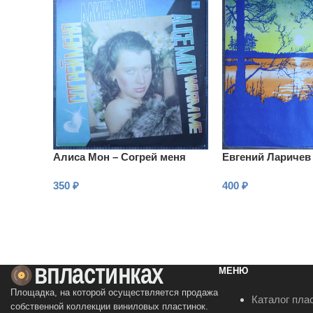
Алиса Мон – Согрей меня
Евгений Ларичев 
350
₽
400
₽
В КОРЗИНУ
В КОРЗИНУ
МЕНЮ
Площадка, на которой осуществляется продажа
Каталог пла
собственной коллекции виниловых пластинок.