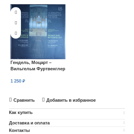
Гендель, Моцарт –
Вильгельм Фуртвенглер
– Большой концерт,
1 250
₽
Симфония № 39
В КОРЗИНУ
Сравнить
Добавить в избранное
Как купить
Доставка и оплата
Контакты