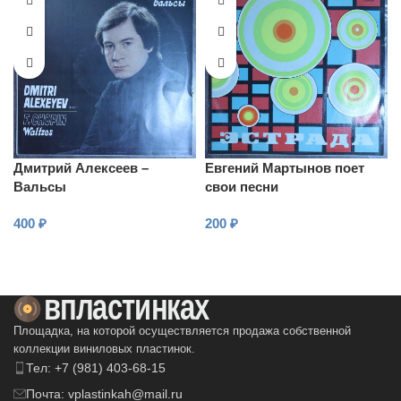
Дмитрий Алексеев –
Евгений Мартынов поет
Вальсы
свои песни
400
₽
200
₽
В КОРЗИНУ
В КОРЗИНУ
Площадка, на которой осуществляется продажа собственной
коллекции виниловых пластинок.
Тел: +7 (981) 403-68-15
Почта: vplastinkah@mail.ru