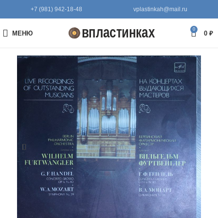
+7 (981) 942-18-48
vplastinkah@mail.ru
0
МЕНЮ
0
₽