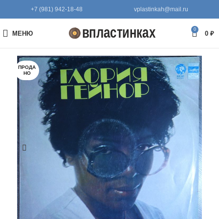
+7 (981) 942-18-48
vplastinkah@mail.ru
0
МЕНЮ
0
₽
ПРОДА
НО