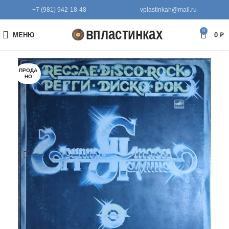
+7 (981) 942-18-48
vplastinkah@mail.ru
0
МЕНЮ
0
₽
ПРОДА
НО