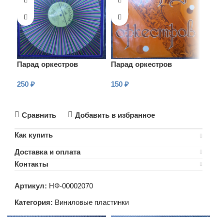
Парад оркестров
Парад оркестров
Па
250
₽
150
₽
25
В КОРЗИНУ
В КОРЗИНУ
В
Сравнить
Добавить в избранное
Как купить
Доставка и оплата
Контакты
Артикул:
НФ-00002070
Категория:
Виниловые пластинки