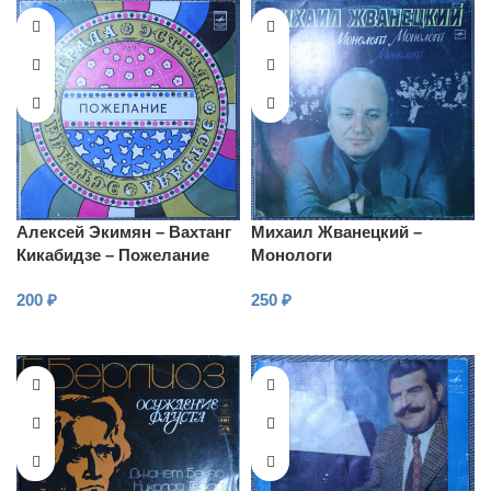
Алексей Экимян – Вахтанг
Михаил Жванецкий –
Кикабидзе – Пожелание
Монологи
200
₽
250
₽
В КОРЗИНУ
В КОРЗИНУ