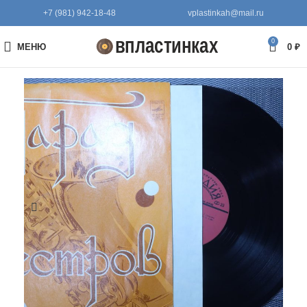
+7 (981) 942-18-48
vplastinkah@mail.ru
0
МЕНЮ
0
₽