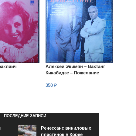
раклаич
Алексей Экимян – Вахтанг
Кикабидзе – Пожелание
350
₽
В КОРЗИНУ
ПОСЛЕДНИЕ ЗАПИСИ
и
Ренессанс виниловых
пластинок в Корее