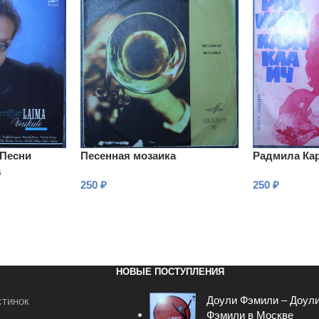
 Песни
Песенная мозаика
Радмила Ка
а
250
₽
250
₽
В КОРЗИНУ
В КОРЗИНУ
НОВЫЕ ПОСТУПЛЕНИЯ
Доули Фэмили – Доул
стинок
Фэмили в Москве