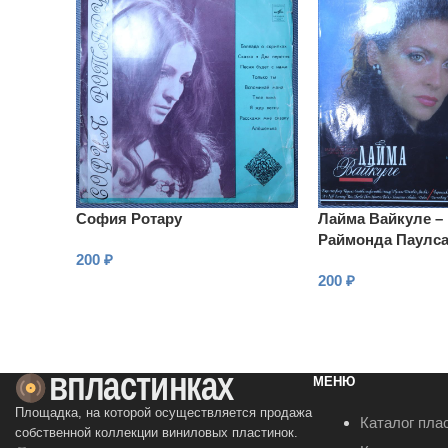
София Ротару
Лайма Вайкуле –
Раймонда Паулс
200
₽
200
₽
В КОРЗИНУ
В КОРЗИНУ
МЕНЮ
Площадка, на которой осуществляется продажа
Каталог пла
собственной коллекции виниловых пластинок.