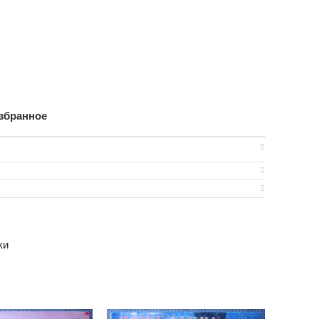
збранное
ки