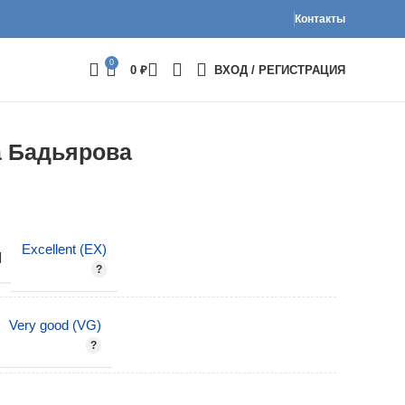
Контакты
0
0
₽
ВХОД / РЕГИСТРАЦИЯ
а Бадьярова
Excellent (EX)
И
Very good (VG)