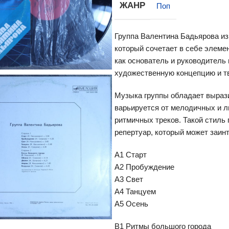
ЖАНР
Поп
Группа Валентина Бадьярова из
который сочетает в себе элеме
как основатель и руководитель
художественную концепцию и т
Музыка группы обладает выраз
варьируется от мелодичных и л
ритмичных треков. Такой стиль 
репертуар, который может заин
А1 Старт
А2 Пробуждение
А3 Свет
А4 Танцуем
А5 Осень
B1 Ритмы большого города