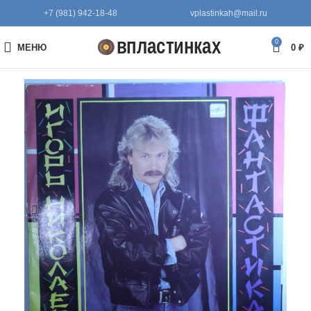
+7 (981) 942-18-48
vplastinkah@mail.ru
0
МЕНЮ
0
₽