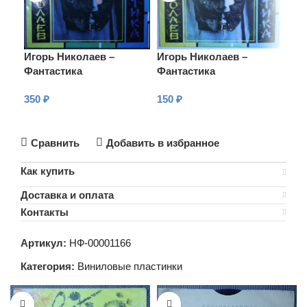
Игорь Николаев –
Игорь Николаев –
Иго
Фантастика
Фантастика
Фа
350
₽
150
₽
25
В КОРЗИНУ
В КОРЗИНУ
В
Сравнить
Добавить в избранное
Как купить
Доставка и оплата
Контакты
Артикул:
НФ-00001166
Категория:
Виниловые пластинки