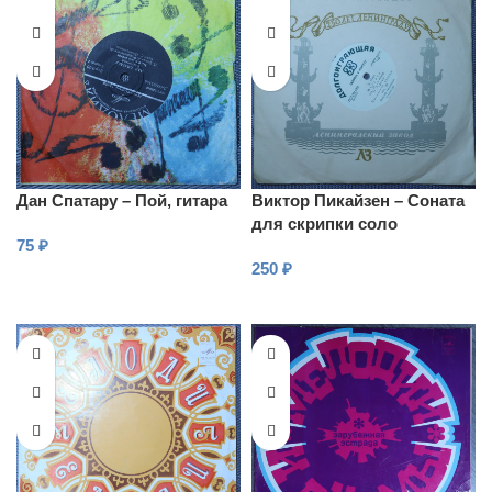
Дан Спатару – Пой, гитара
Виктор Пикайзен – Соната
для скрипки соло
75
₽
250
₽
В КОРЗИНУ
В КОРЗИНУ