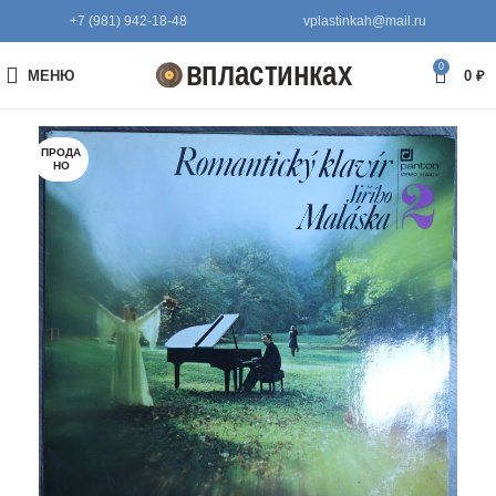
+7 (981) 942-18-48
vplastinkah@mail.ru
0
МЕНЮ
0
₽
ПРОДА
НО