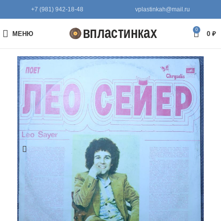
+7 (981) 942-18-48
vplastinkah@mail.ru
0
МЕНЮ
0
₽