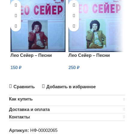
Лео Сейер – Песни
Лео Сейер – Песни
Лео
150
₽
250
₽
25
В КОРЗИНУ
В КОРЗИНУ
В
Сравнить
Добавить в избранное
Как купить
Доставка и оплата
Контакты
Артикул:
НФ-00002065