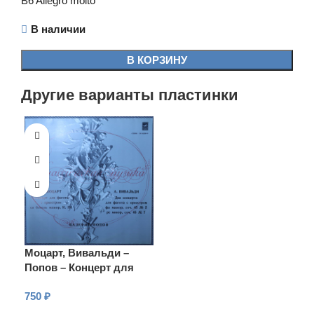
B6 Allegro molto
В наличии
В КОРЗИНУ
Другие варианты пластинки
Моцарт, Вивальди –
Попов – Концерт для
фагота си бемоль
750
₽
мажор, К. 191 / Два
концерта для фагота