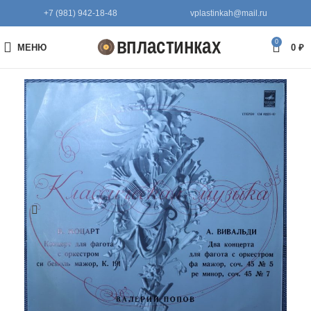
+7 (981) 942-18-48
vplastinkah@mail.ru
0
МЕНЮ
0
₽