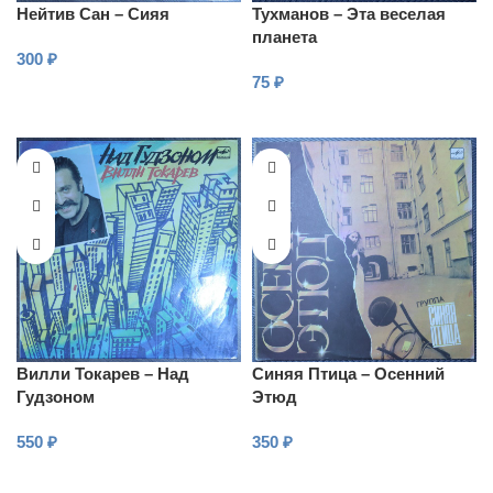
Нейтив Сан – Сияя
Тухманов – Эта веселая
планета
300
₽
75
₽
В КОРЗИНУ
В КОРЗИНУ
Вилли Токарев – Над
Синяя Птица – Осенний
Гудзоном
Этюд
550
₽
350
₽
В КОРЗИНУ
В КОРЗИНУ