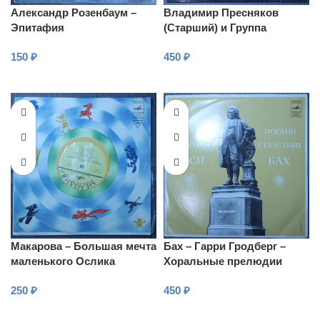
Александр Розенбаум –
Владимир Пресняков
Эпитафия
(Старший) и Группа
«Провинция» – Провинция
150
₽
450
₽
В КОРЗИНУ
В КОРЗИНУ
Макарова – Большая мечта
Бах – Гарри Гродберг –
маленького Ослика
Хоральные прелюдии
250
₽
450
₽
В КОРЗИНУ
В КОРЗИНУ