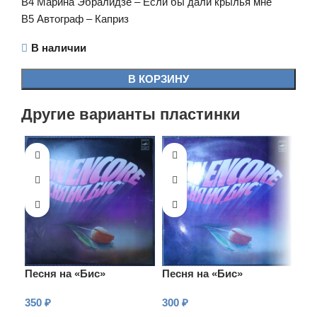
B4 Марина Эбралидзе – Если бы дали крылья мне
B5 Автограф – Каприз
В наличии
В КОРЗИНУ
Другие варианты пластинки
Песня на «Бис»
Песня на «Бис»
350
₽
300
₽