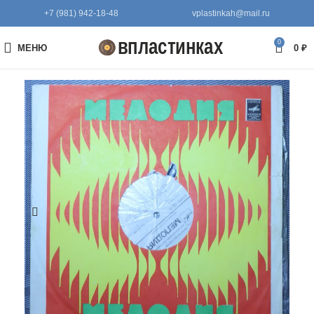
+7 (981) 942-18-48
vplastinkah@mail.ru
0
МЕНЮ
0
₽