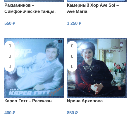
Рахманинов –
Камерный Хор Ave Sol –
Симфонические танцы,
Ave Maria
Соч. 45
550
₽
1 250
₽
В КОРЗИНУ
В КОРЗИНУ
Карел Готт – Рассказы
Ирина Архипова
400
₽
850
₽
В КОРЗИНУ
В КОРЗИНУ