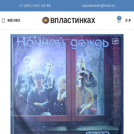
+7 (981) 942-18-48
vplastinkah@mail.ru
0
МЕНЮ
0
₽