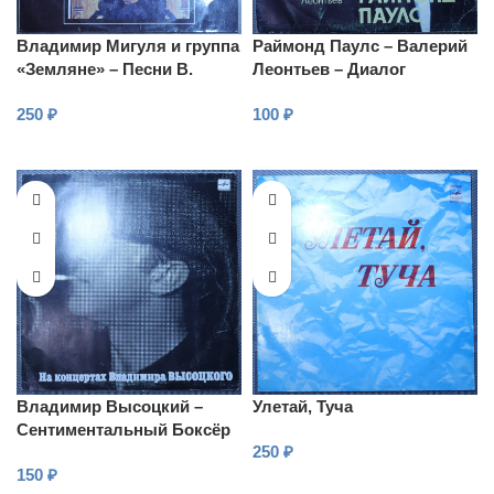
Владимир Мигуля и группа
Раймонд Паулс – Валерий
«Земляне» – Песни В.
Леонтьев – Диалог
Мигули
250
₽
100
₽
В КОРЗИНУ
В КОРЗИНУ
Владимир Высоцкий –
Улетай, Туча
Сентиментальный Боксёр
250
₽
150
₽
В КОРЗИНУ