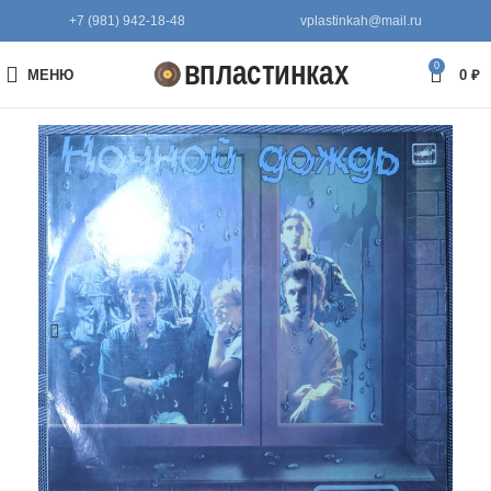
+7 (981) 942-18-48
vplastinkah@mail.ru
0
МЕНЮ
0
₽