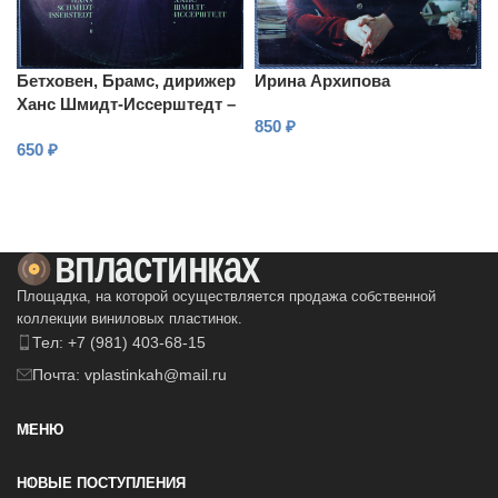
Бетховен, Брамс, дирижер
Ирина Архипова
Ханс Шмидт-Иссерштедт –
850
₽
Симфония № 7, № 8 /
650
₽
Венгерские танцы
В КОРЗИНУ
В КОРЗИНУ
Площадка, на которой осуществляется продажа собственной
коллекции виниловых пластинок.
Тел: +7 (981) 403-68-15
Почта: vplastinkah@mail.ru
МЕНЮ
НОВЫЕ ПОСТУПЛЕНИЯ