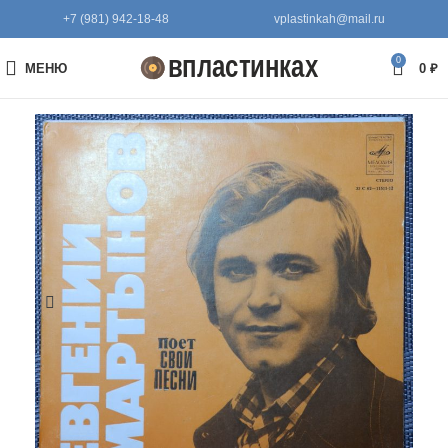
+7 (981) 942-18-48
vplastinkah@mail.ru
0
МЕНЮ
0
₽